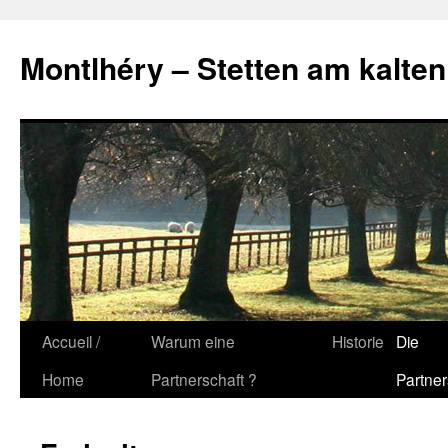
Montlhéry – Stetten am kalten
Skip
Accueil /
Warum eine
Historie
Die
to
Home
Partnerschaft ?
Partner
content