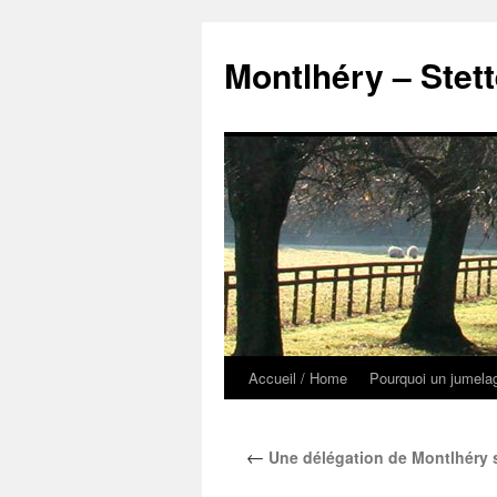
Montlhéry – Stet
Accueil / Home
Pourquoi un jumela
Aller
au
←
Une délégation de Montlhéry s’
contenu