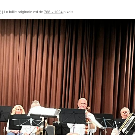
2
|
La taille originale est de
768 × 1024
pixels