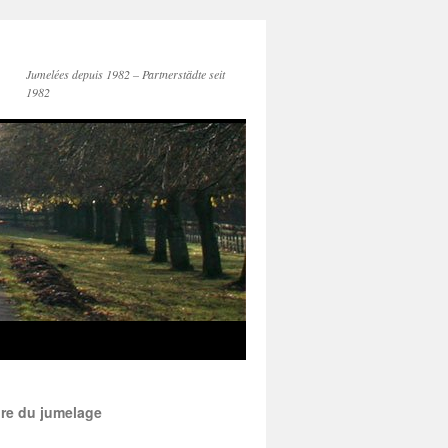
Jumelées depuis 1982 – Partnerstädte seit
1982
ire du jumelage