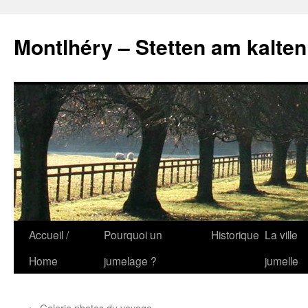
Montlhéry – Stetten am kalten
Aller
Accueil /
Pourquoi un
Historique
La ville
au
Home
jumelage ?
jumelle
contenu
←
Galerie photos du voyage