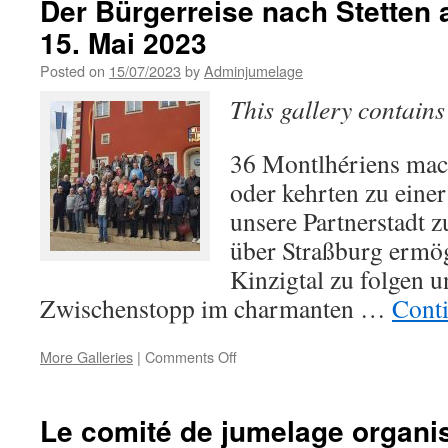
Der Bürgerreise nach Stetten 
schöne
15. Mai 2023
Jahre,
in
Posted on
15/07/2023
by
Adminjumelage
denen
sich
This gallery contain
die
Freundschaf
zwischen
36 Montlhériens mac
unserer
oder kehrten zu einer
Gemeinde
unsere Partnerstadt z
und
der
über Straßburg ermög
Gemeinde
Kinzigtal zu folgen u
Stetten
am
Zwischenstopp im charmanten …
Cont
kalten
Markt
on
fortsetzt
More Galleries
|
Comments Off
Der
Bürgerreise
nach
Le comité de jumelage organi
Stetten