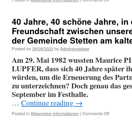
Kalten
Die
Markt
Städtepartn
in
auf
40 Jahre, 40 schöne Jahre, in
Baden-
dem
Württember
Freundschaft zwischen unser
Mittelalterfe
immer
in
der Gemeinde Stetten am kalte
noch
Montlhéry
von
Posted on
29/09/2023
by
Adminjumelage
Herzlichkeit
geprägt.
Am 29. Mai 1982 wussten Maurice 
LUPFER, dass sich 40 Jahre später ih
würden, um die Erneuerung des Partn
zu unterzeichnen? Doch genau das ge
September im Festhalle.
…
Continue reading
→
on
Posted in
Allgemeine Informationen
|
Comments Off
40
Jahre,
40