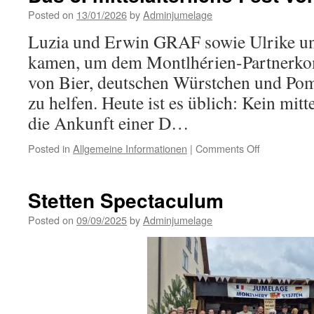
Partnerscha
Posted on
13/01/2026
by
Adminjumelage
beim
Luzia und Erwin GRAF sowie Ulrike 
Karneval
in
kamen, um dem Montlhérien-Partnerko
Stetten
von Bier, deutschen Würstchen und Po
zu helfen. Heute ist es üblich: Kein mitt
die Ankunft einer D…
on
Posted in
Allgemeine Informationen
|
Comments Off
Das
8.
mittelalterli
Stetten Spectaculum
Fest
von
Posted on
09/09/2025
by
Adminjumelage
Montlhéry