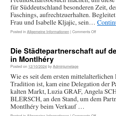
für Süddeutschland besonderen Zeit, de
Faschings, aufrechtzuerhalten. Begleite
Frau und Isabelle Kljajic, sein…
Contin
on
Posted in
Allgemeine Informationen
|
Comments Off
Nach
mehr
als
Die Städtepartnerschaft auf de
vierzig
in Montlhéry
Jahren
Partnerscha
Posted on
12/10/2024
by
Adminjumelage
sind
die
Wie es seit dem ersten mittelalterlichen
Beziehunge
Tradition ist, kam eine Delegation der P
zwischen
Montlhéry
kalten Markt, Luzia GRAF, Angela SC
und
BLERSCH, an den Stand, um dem Partn
der
Partnerstad
Montlhéry beim Verkauf …
Stetten
am
on
Posted in
Allgemeine Informationen
|
Comments Off