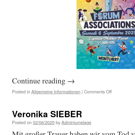
Continue reading
→
on
Posted in
Allgemeine Informationen
|
Comments Off
Eine
Brücke
zwischen
Veronika SIEBER
zwei
Kulturen,
Posted on
02/06/2025
by
Adminjumelage
eine
Mit großer Trauer haben wir vom Tod
Gelegenheit