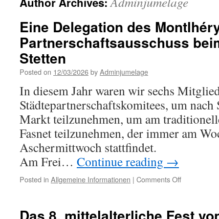
Adminjumelage
Author Archives:
Eine Delegation des Montlhéry
Partnerschaftsausschuss beim
Stetten
Posted on
12/03/2026
by
Adminjumelage
In diesem Jahr waren wir sechs Mitglie
Städtepartnerschaftskomitees, um nach 
Markt teilzunehmen, um am traditionel
Fasnet teilzunehmen, der immer am W
Aschermittwoch stattfindet.
Am Frei…
Continue reading
→
on
Posted in
Allgemeine Informationen
|
Comments Off
Eine
Delegation
des
Das 8. mittelalterliche Fest v
Montlhéry-