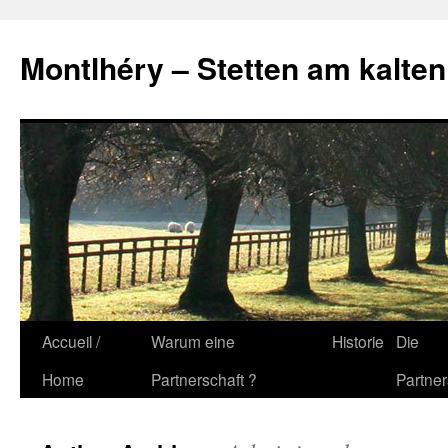
Montlhéry – Stetten am kalten
Skip
Accueil /
Warum eine
Historie
Die
to
Home
Partnerschaft ?
Partner
content