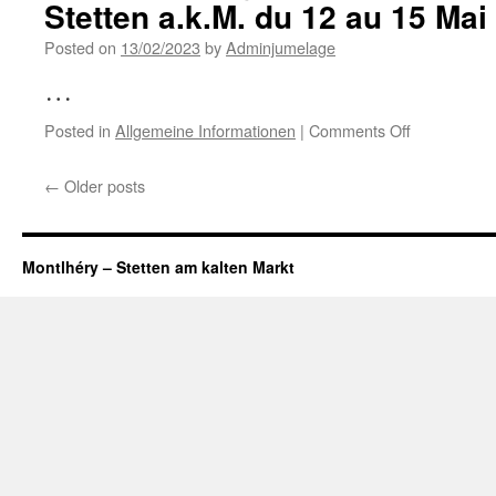
Stetten a.k.M. du 12 au 15 Mai
a.k.M.
vom
Posted on
13/02/2023
by
Adminjumelage
12.
bis
…
15.
Mai
on
Posted in
Allgemeine Informationen
|
Comments Off
2023
Le
comité
←
Older posts
de
jumelage
organise
un
Montlhéry – Stetten am kalten Markt
voyage
à
Stetten
a.k.M.
du
12
au
15
Mai
2023