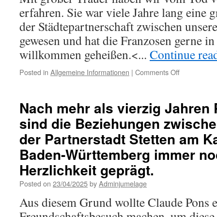
Verbindung
erfahren. Sie war viele Jahre lang eine 
aufzubauen
der Städtepartnerschaft zwischen unser
gewesen und hat die Franzosen gerne i
willkommen geheißen.<...
Continue rea
on
Posted in
Allgemeine Informationen
|
Comments Off
Veronika
SIEBER
Nach mehr als vierzig Jahren 
sind die Beziehungen zwische
der Partnerstadt Stetten am Ka
Baden-Württemberg immer no
Herzlichkeit geprägt.
Posted on
23/04/2025
by
Adminjumelage
Aus diesem Grund wollte Claude Pons 
Freundschaftsbesuch machen, um diese 